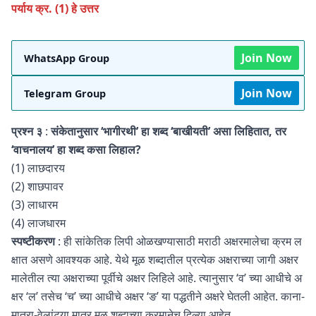
पर्याय क्र. (1) हे उत्तर
Join Now
WhatsApp Group
Join Now
Telegram Group
प्रश्न ३
:
संकेतानुसार ‘भागीरथी’ हा शब्द ‘बाखीयती’ असा लिहितात, तर
‘वाचनालय’ हा शब्द कसा लिहाल?
(1) लाछदारय
(2) शाछपावर
(3) लाधारम
(4) लाजधारम
स्पष्टीकरण
: ही सांकेतिक लिपी ओळखण्यासाठी मराठी अक्षरमालेचा क्रम ल
क्षात असणे आवश्यक आहे. येथे मूळ शब्दातील प्रत्येक अक्षराच्या जागी अक्षर
मालेतील त्या अक्षराच्या पूर्वीचे अक्षर लिहिले आहे. त्यानुसार ‘व’ च्या आधीचे अ
क्षर ‘ल’ तसेच ‘च’ च्या आधीचे अक्षर ‘ङ’ या पद्धतीने अक्षरे घेतली आहेत. काना-
मात्रा-वेलांट्या मात्र मूळ शब्दाच्या क्रमानेच दिल्या आहेत.