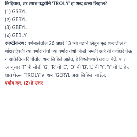
लिहितात, तर त्याच पद्धतीने ‘TROLY’ हा शब्द कसा लिहाल?
(1) GSBYL
(२) GEBYL
(3) GBEYL
(४) GEBLY
स्पष्टीकरण :
वर्णमालेतील 26 अक्षरे 13 च्या गटाने लिहून मूळ शब्दातील व
र्णाक्षरांऐवजी त्या वर्णाक्षरांची ज्या वर्णाक्षरांशी जोडी जमली आहे ती वर्णाक्षरे घेऊ
न सांकेतिक लिपीतील शब्द लिहिले आहेत, हे विश्लेषणाने लक्षात येते. या त
त्त्वानुसार ‘T’ ची जोडी ‘G’, ‘R’ ची ‘E’, ‘O’ ची ‘B’, ‘L’ ची ‘Y’, ‘Y’ ची ‘L’ हे ल
क्षात घेऊन ‘TROLY’ हा शब्द ‘GERYL असा लिहिला जाईल.
पर्याय क्र. (2) हे उत्तर