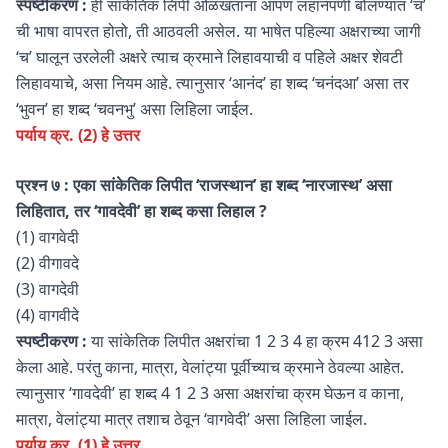
स्पष्टीकरण :
ही सांकेतिक लिपी ओळखताना आपण लहानपणी बोलण्यात ‘च’
ची भाषा वापरत होतो, ती आठवली असेल. या भाषेत पहिल्या अक्षराच्या जागी
‘च’ घालून उरलेली अक्षरे त्याच क्रमाने लिहावयाची व पहिले अक्षर शेवटी
लिहावयाचे, असा नियम आहे. त्यानुसार ‘आनंद’ हा शब्द ‘चनंदआ’ असा तर
‘भुवन’ हा शब्द ‘चवनभु’ असा लिहिला जाईल.
पर्याय क्र. (2) हे उत्तर
प्रश्न
७ :
एका सांकेतिक लिपीत ‘राजस्थान’ हा शब्द ‘नारजास्थ’ असा
लिहितात, तर ‘गावदेवी’ हा शब्द कसा लिहाल ?
(1) वागवेदी
(2) वीगावदे
(3) वागदेवी
(4) वागवीदे
स्पष्टीकरण :
या सांकेतिक लिपीत अक्षरांचा 1 2 3 4 हा क्रम 412 3 असा
केला आहे. परंतु काना, मात्रा, वेलांट्या पूर्वीच्याच क्रमाने ठेवल्या आहेत.
त्यानुसार ‘गावदेवी’ हा शब्द 4 1 2 3 असा अक्षरांचा क्रम घेऊन व काना,
मात्रा, वेलांट्या मात्र तशाच ठेवून ‘वागवेदी’ असा लिहिला जाईल.
पर्याय क्र. (1) हे उत्तर