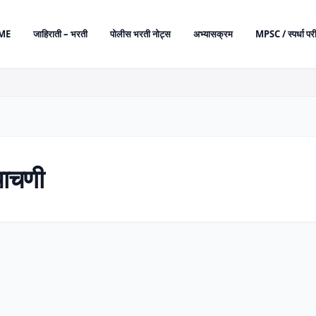
ME
जाहिराती – भरती
पोलीस भरती नोट्स
अभ्यासक्रम
MPSC / स्पर्धा परी
 चाचणी