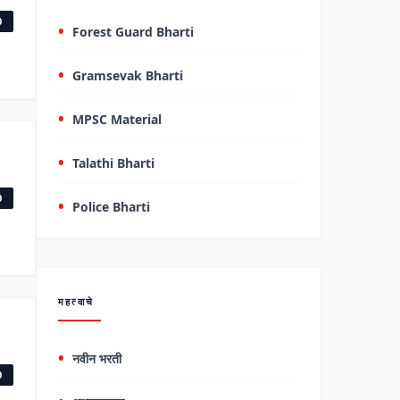
0
Forest Guard Bharti
Gramsevak Bharti
MPSC Material
Talathi Bharti
0
Police Bharti
महत्वाचे
नवीन भरती
0