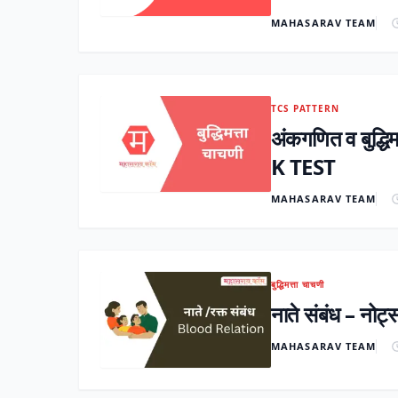
MAHASARAV TEAM
TCS PATTERN
अंकगणित व बुद
K TEST
MAHASARAV TEAM
बुद्धिमत्ता चाचणी
नाते संबंध – न
MAHASARAV TEAM