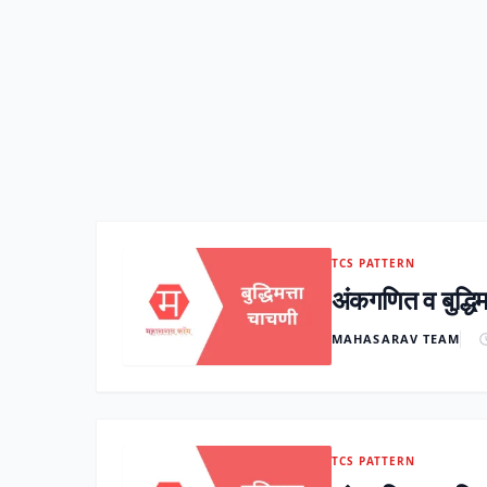
TCS PATTERN
अंकगणित व बुद्धिमत
MAHASARAV TEAM
TCS PATTERN