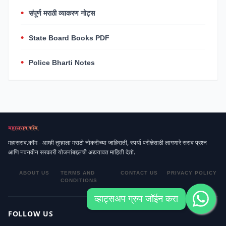
संपूर्ण मराठी व्याकरण नोट्स
State Board Books PDF
Police Bharti Notes
महासराव.कॉम - आम्ही तुम्हाला मराठी नोकरीच्या जाहिराती, स्पर्धा परीक्षेसाठी लागणारे सराव प्रश्न
आणि नवनवीन सरकारी योजनांबद्दलची अद्ययावत माहिती देतो.
ABOUT US
TERMS AND
CONTACT US
PRIVACY POLICY
CONDITIONS
व्हाट्सअप ग्रुप जॉईन करा
FOLLOW US