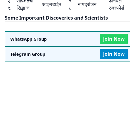
२
सापेक्षतेचा
५
डॅनियल
आइन्स्टाईन
नायट्रोजन
९.
सिद्धान्त
८.
रुदरफोर्ड
Some Important Discoveries and Scientists
Join Now
WhatsApp Group
Join Now
Telegram Group