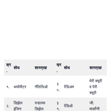
क्र
क्र
शोध
शास्त्रज्ञ
शोध
शास्त्रज्ञ
.
.
मेरी क्यूरी
३
१.
थर्मामीटर
गॅलिलिओ
रेडिअम
व पेरी
०.
क्यूरी
डिझेल
रुडाल्फ
३
जी.
२.
रेडिओ
इंजिन
डिझेल
१.
मार्कोनी