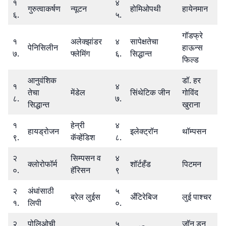
१
४
गुरुत्वाकर्षण
न्यूटन
होमिओपथी
हायेनमान
६.
५.
गॉडफ्रे
१
अलेक्झांडर
४
सापेक्षतेचा
पेनिसिलीन
हाऊन्स
७.
फ्लेमिंग
६.
सिद्धान्त
फिल्ड
आनुवंशिक
डॉ. हर
१
४
तेचा
मेंडेल
सिंथेटिक जीन
गोविंद
८.
७.
सिद्धान्त
खुराना
१
हेन्री
४
हायड्रोजन
इलेक्ट्रॉन
थॉम्पसन
९.
कॅव्हेंडिश
८.
२
सिम्पसन व
४
क्लोरोफॉर्म
शॉर्टहँड
पिटमन
०.
हॅरिसन
९
२
अंधांसाठी
५
ब्रेल लुईस
अँटिरेबिज
लुई पाश्चर
१.
लिपी
०.
२
पोलिओची
५
जॉन डन