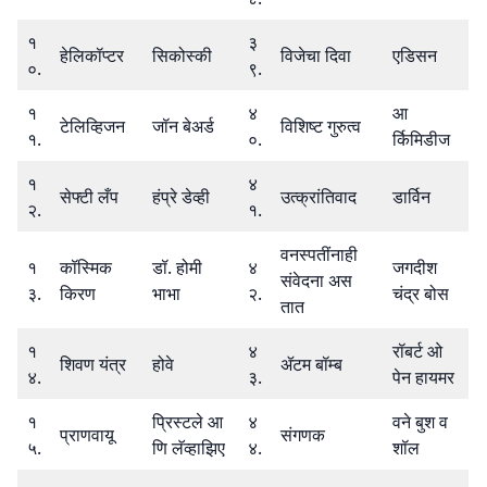
१
३
हेलिकॉप्टर
सिकोस्की
विजेचा दिवा
एडिसन
०.
९.
१
४
आ
टेलिव्हिजन
जॉन बेअर्ड
विशिष्ट गुरुत्व
१.
०.
र्किमिडीज
१
४
सेफ्टी लँप
हंप्रे डेव्ही
उत्क्रांतिवाद
डार्विन
२.
१.
वनस्पतींनाही
१
कॉस्मिक
डॉ. होमी
४
जगदीश
संवेदना अस
३.
किरण
भाभा
२.
चंद्र बोस
तात
१
४
रॉबर्ट ओ
शिवण यंत्र
होवे
ॲटम बॉम्ब
४.
३.
पेन हायमर
१
प्रिस्टले आ
४
वने बुश व
प्राणवायू
संगणक
५.
णि लॅव्हाझिए
४.
शॉल