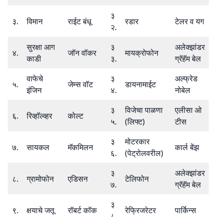
३
३.
विमान
राईट बंधू
रडार
टेलर व यग
२.
सुरक्षा आग
३
अलेक्झांडर
४.
जॉन वॉकर
मायक्रोफोन
काडी
३.
ग्रॅहॅम बेल
वाफेचे
३
अल्फ्रेड
५.
जेम्स वॉट
डायनामाईट
इंजिन
४.
नोबेल
३
विजेचा पाळणा
एलीसा ओ
६.
रिव्हॉल्व्हर
कोल्ट
५.
(लिफ्ट)
टीस
३
मोटरकार
७.
सायकल
मॅकमिलन
कार्ल बेंझ
६.
(पेट्रोलवरील)
३
अलेक्झांडर
८.
ग्रामोफोन
एडिसन
टेलिफोन
७.
ग्रॅहॅम बेल
३
९.
क्षयाचे जतू
रॉबर्ट कॉक
रेफ्रिजरेटर
पार्किन्स
८.