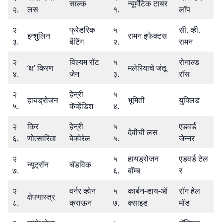
साल्क
न्यूमॅटिक टायर
२.
लस
१.
लॉप
२
फ्रेडरिक
५
सी. व्ही.
इन्शुलिन
रामन इफेक्टस
३.
बेंटिंग
२.
रामन
२
विल्यम रॉट
५
रोनाल्ड
‘क्ष’ किरण
मलेरियाचे जंतू
४.
जेन
३.
रॉस
२
हेन्री
५
हायड्रोजन
भूमिती
युक्लिड
५.
कॅव्हेंडिश
४.
२
किर
हेन्री
५
एडवर्ड
देवीची लस
६.
णोत्सारिता
बेक्वेरेल
५.
जेन्नर
२
५
हायड्रोजन
एडवर्ड टेल
न्यूट्रॉन
चॅडविक
७.
६.
बॉम्ब
र
२
वर्नर व्होन
५
कार्बन-डाय-ऑ
रॉन हेल
क्षेपणास्त्र
८.
क्राऊन
७.
क्साइड
मॉड