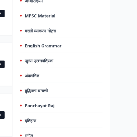
अभ्यासक्रम
0
MPSC Material
मराठी व्याकरण नोट्स
English Grammar
जुन्या प्रश्नपत्रिका
0
अंकगणित
बुद्धिमत्ता चाचणी
Panchayat Raj
0
इतिहास
भूगोल