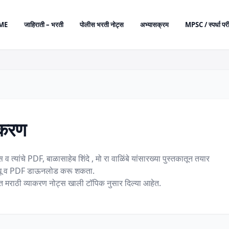
ME
जाहिराती – भरती
पोलीस भरती नोट्स
अभ्यासक्रम
MPSC / स्पर्धा परी
ाकरण
ांचे PDF, बाळासाहेब शिंदे , मो रा वाळिंबे यांसारख्या पुस्तकातून तयार
थे बघू व PDF डाऊनलोड करू शकता.
ुक्त मराठी व्याकरण नोट्स खाली टॉपिक नुसार दिल्या आहेत.