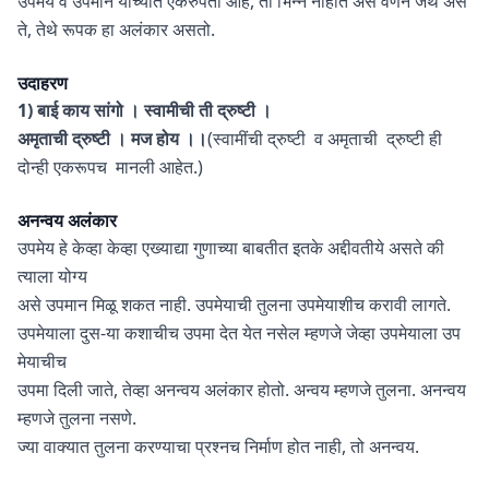
उपमेय व उपमान यांच्यात एकरुपता आहे, ती भिन्न नाहीत असे वर्णन जेथे अस
ते, तेथे रूपक हा अलंकार असतो.
उदाहरण
1) बाई काय सांगो । स्वामीची ती द्रुष्टी ।
अमृताची द्रुष्टी । मज होय ।।
(स्वामींची द्रुष्टी व अमृताची द्रुष्टी ही
दोन्ही एकरूपच मानली आहेत.)
अनन्वय
अलंकार
उपमेय हे केव्हा केव्हा एख्याद्या गुणाच्या बाबतीत इतके अद्दीवतीये असते की
त्याला योग्य
असे उपमान मिळू शकत नाही. उपमेयाची तुलना उपमेयाशीच करावी लागते.
उपमेयाला दुस-या कशाचीच उपमा देत येत नसेल म्हणजे जेव्हा उपमेयाला उप
मेयाचीच
उपमा दिली जाते, तेव्हा अनन्वय अलंकार होतो. अन्वय म्हणजे तुलना. अनन्वय
म्हणजे तुलना नसणे.
ज्या वाक्यात तुलना करण्याचा प्रश्नच निर्माण होत नाही, तो अनन्वय.