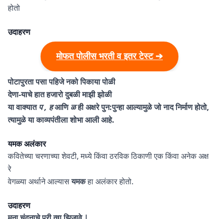
होतो
उदाहरण
मोफत पोलीस भरती व इतर टेस्ट ➔
पोटापुरता पसा पहिजे नको पिकाया पोळी
देणा-याचे हात हजारो दुबळी माझी झोळी
या वाक्यात
प , ह
आणि
ळ
ही अक्षरे पुन:पुन्हा आल्यामुळे जो नाद निर्माण होतो,
त्यामुळे या काव्यपंतीला शोभा आली आहे.
यमक अलंकार
कवितेच्या चरणाच्या शेवटी, मध्ये किंवा ठरविक ठिकाणी एक किंवा अनेक अक्ष
रे
वेगळ्या अर्थाने आल्यास
यमक
हा अलंकार होतो.
उदाहरण
मना चंदनाचे परी त्वा झिजावे |