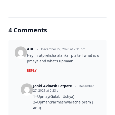
4 Comments
ABC
•
December 22, 2020 at 7:31 pm
Hey in utpreksha alankar plz tell what is u
pmeya and what’s upmaan
REPLY
Janki Avinash Latpate
•
December
27, 2021 at 5:23 am
1=Upmay(Gulabi Ushya)
2=Upman(Parmeshwarache prem j
anu)