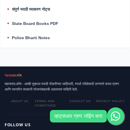
संपूर्ण मराठी व्याकरण नोट्स
State Board Books PDF
Police Bharti Notes
महासराव.कॉम - आम्ही तुम्हाला मराठी नोकरीच्या जाहिराती, स्पर्धा परीक्षेसाठी लागणारे सराव प्रश्न
आणि नवनवीन सरकारी योजनांबद्दलची अद्ययावत माहिती देतो.
ABOUT US
TERMS AND
CONTACT US
PRIVACY POLICY
CONDITIONS
व्हाट्सअप ग्रुप जॉईन करा
FOLLOW US