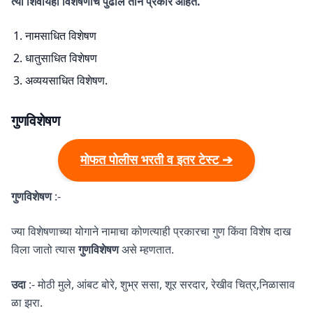
त्या शिवायही विशेषणांचे पुढील तीन प्रकार आहेत.
नामसाधित विशेषण
धातुसाधित विशेषण
अव्ययसाधित विशेषण.
गुणविशेषण
मोफत पोलीस भरती व इतर टेस्ट ➔
गुणविशेषण
:-
ज्या विशेषणाच्या योगाने नामाचा कोणत्याही प्रकारचा गुण किंवा विशेष दाख
विला जातो त्यास
गुणविशेषण
असे म्हणतात.
उदा
:- मोठी मुले, आंबट बोरे, शुभ्र ससा, शूर सरदार, रेखीव चित्र,निळासाव
ळा झरा.