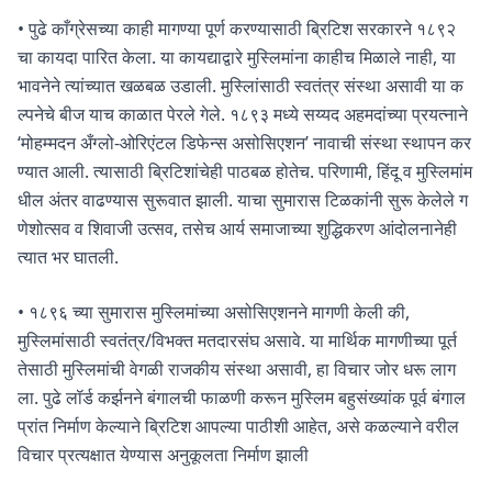
• पुढे काँग्रेसच्या काही मागण्या पूर्ण करण्यासाठी ब्रिटिश सरकारने १८९२
चा कायदा पारित केला. या कायद्याद्वारे मुस्लिमांना काहीच मिळाले नाही, या
भावनेने त्यांच्यात खळबळ उडाली. मुस्लिांसाठी स्वतंत्र संस्था असावी या क
ल्पनेचे बीज याच काळात पेरले गेले. १८९३ मध्ये सय्यद अहमदांच्या प्रयत्नाने
‘मोहम्मदन अँग्लो-ओरिएंटल डिफेन्स असोसिएशन’ नावाची संस्था स्थापन कर
ण्यात आली. त्यासाठी ब्रिटिशांचेही पाठबळ होतेच. परिणामी, हिंदू व मुस्लिमांम
धील अंतर वाढण्यास सुरूवात झाली. याचा सुमारास टिळकांनी सुरू केलेले ग
णेशोत्सव व शिवाजी उत्सव, तसेच आर्य समाजाच्या शुद्धिकरण आंदोलनानेही
त्यात भर घातली.
• १८९६ च्या सुमारास मुस्लिमांच्या असोसिएशनने मागणी केली की,
मुस्लिमांसाठी स्वतंत्र/विभक्त मतदारसंघ असावे. या मार्थिक मागणीच्या पूर्त
तेसाठी मुस्लिमांची वेगळी राजकीय संस्था असावी, हा विचार जोर धरू लाग
ला. पुढे लॉर्ड कर्झनने बंगालची फाळणी करून मुस्लिम बहुसंख्यांक पूर्व बंगाल
प्रांत निर्माण केल्याने ब्रिटिश आपल्या पाठीशी आहेत, असे कळल्याने वरील
विचार प्रत्यक्षात येण्यास अनुकूलता निर्माण झाली