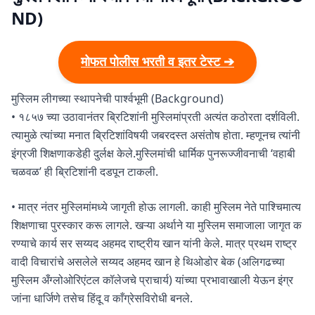
ND)
मोफत पोलीस भरती व इतर टेस्ट ➔
मुस्लिम लीगच्या स्थापनेची पार्श्वभूमी (Background)
• १८५७ च्या उठावानंतर ब्रिटिशांनी मुस्लिमांप्रती अत्यंत कठोरता दर्शविली.
त्यामुळे त्यांच्या मनात ब्रिटिशांविषयी जबरदस्त असंतोष होता. म्हणूनच त्यांनी
इंग्रजी शिक्षणाकडेही दुर्लक्ष केले.मुस्लिमांची धार्मिक पुनरूज्जीवनाची ‘वहाबी
चळवळ’ ही ब्रिटिशांनी दडपून टाकली.
• मात्र नंतर मुस्लिमांमध्ये जागृती होऊ लागली. काही मुस्लिम नेते पाश्चिमात्य
शिक्षणाचा पुरस्कार करू लागले. खऱ्या अर्थाने या मुस्लिम समाजाला जागृत क
रण्याचे कार्य सर सय्यद अहमद राष्ट्रीय खान यांनी केले. मात्र प्रथम राष्ट्र
वादी विचारांचे असलेले सय्यद अहमद खान हे थिओडोर बेक (अलिगढच्या
मुस्लिम अँग्लोओरिएंटल कॉलेजचे प्राचार्य) यांच्या प्रभावाखाली येऊन इंग्र
जांना धार्जिणे तसेच हिंदू व काँग्रेसविरोधी बनले.