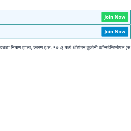
Join Now
Join Now
ये अडथळा निर्माण झाला, कारण इ.स. १४५३ मध्ये ऑटोमन तुर्कानी कॉन्स्टॅन्टिनोपल (स