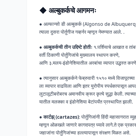
◆
अल्बुकर्कचे आगमनः
● अल्फान्सो डी अल्बुकर्क (Algonso de Albuquerque)
त्याला दुसरा पोर्तुगीज गव्हर्नर म्हणून नेमण्यात आले. .
●
अल्बुकर्कची तीन उद्दिष्टे होतीः
१.पर्शियाचे आखात व तांबड
वर्ती ठिकाणी पोर्तुगिजांचे मुख्यालय स्थापन करणे,
आणि ३.मलय-इंडोनेशियातील अरबांचा व्यापार उद्धस्त करणे
● त्यानुसार अल्बुकर्कने फेब्रुवारी १५१० मध्ये विजापूर
ला व्यापार वाढविला आणि इतर युरोपीय स्पर्धकापासून आपल्या
लुटालूटीबरोबरच अमानवीय क्रूर कृत्ये सुद्धा केली. त्याच्या 
यातील मलक्का व इंडोनेशिया बेटांपर्यंत प्रस्थापित झाली.
● कार्टझ् (cartazes)
: पोर्तुगिजांनी हिंदी महासागरात व्
म्हणून ओळखले जाणारे कागदपत्र घ्यावे लागे.ते एक प्रकारच
जहाजांना पोर्तुगिजांच्या हल्ल्यापासून संरक्षण मिळत असे.