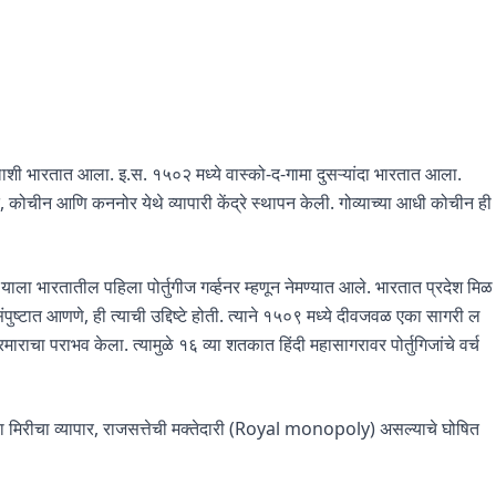
खलाशी भारतात आला. इ.स. १५०२ मध्ये वास्को-द-गामा दुसऱ्यांदा भारतात आला.
ोचीन आणि कननोर येथे व्यापारी केंद्रे स्थापन केली. गोव्याच्या आधी कोचीन ही
ाला भारतातील पहिला पोर्तुगीज गर्व्हनर म्हणून नेमण्यात आले. भारतात प्रदेश मिळ
ंपुष्टात आणणे, ही त्याची उद्दिष्टे होती. त्याने १५०९ मध्ये दीवजवळ एका सागरी ल
माराचा पराभव केला. त्यामुळे १६ व्या शतकात हिंदी महासागरावर पोर्तुगिजांचे वर्च
्या मिरीचा व्यापार, राजसत्तेची मक्तेदारी (Royal monopoly) असल्याचे घोषित