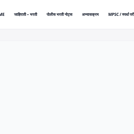
ME
जाहिराती – भरती
पोलीस भरती नोट्स
अभ्यासक्रम
MPSC / स्पर्धा परी