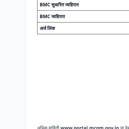
BMC सुधारित जाहिरात
BMC जाहिरात
अर्ज लिंक
अधिक माहिती
www.portal.mcgm.gov.in
या वे