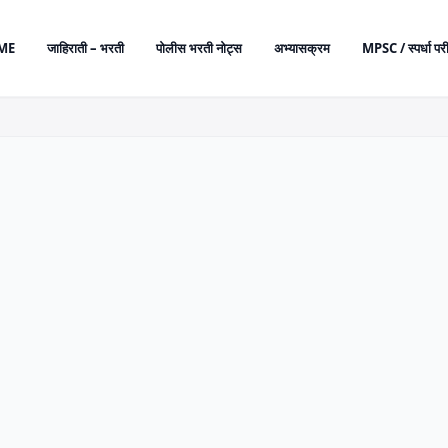
ME
जाहिराती – भरती
पोलीस भरती नोट्स
अभ्यासक्रम
MPSC / स्पर्धा परी