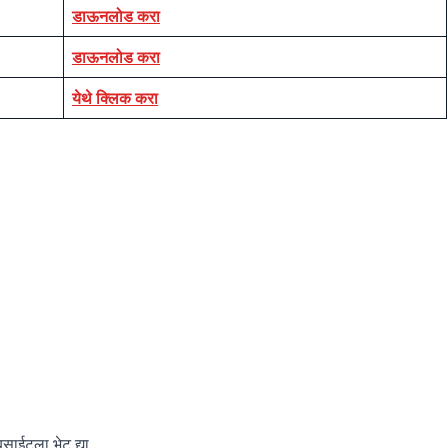
डाऊनलोड करा
डाऊनलोड करा
येथे क्लिक करा
बसाईटला भेट द्या .