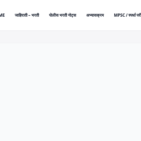
ME
जाहिराती – भरती
पोलीस भरती नोट्स
अभ्यासक्रम
MPSC / स्पर्धा परी