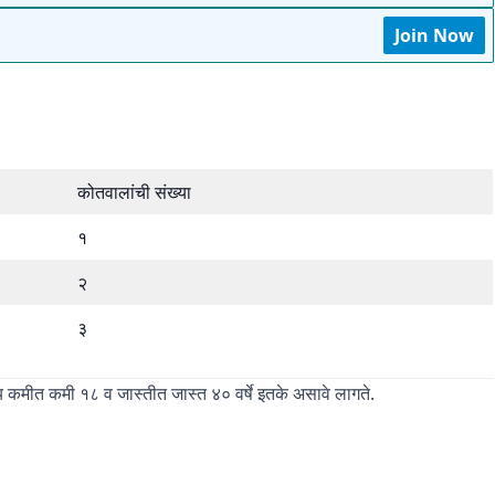
Join Now
कोतवालांची संख्या
१
२
३
वय कमीत कमी १८ व जास्तीत जास्त ४० वर्षे इतके असावे लागते.