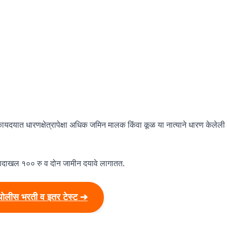
ायदयात धारणक्षेत्रापेक्षा अधिक जमिन मालक किंवा कूळ या नात्याने धारण केलेली
रणादाखल १०० रु व दोन जामीन दयावे लागातत.
पोलीस भरती व इतर टेस्ट ➔