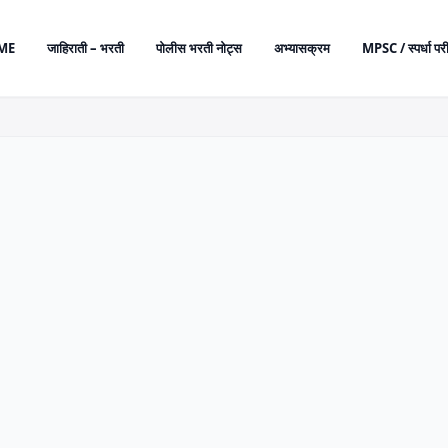
ME
जाहिराती – भरती
पोलीस भरती नोट्स
अभ्यासक्रम
MPSC / स्पर्धा परी