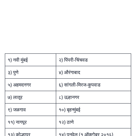
१) नवी मुंबई
२) पिंपरी-चिंचवड
३) पुणे
४) औरंगाबाद
५) अहमदनगर
६) सांगली-मिरज-कुपवाड
७) लातूर
८) उल्हानगर
९) जळगाव
१०) बृहन्मुंबई
११) नागपूर
१२) ठाणे
१३) कोल्हापूर
१४) पनवेल (१ ऑक्टोबर २०१६)