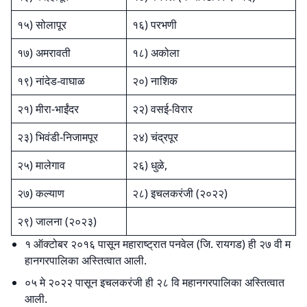
१५) सोलापूर
१६) परभणी
१७) अमरावती
१८) अकोला
१९) नांदेड-वाघाळ
२०) नाशिक
२१) मीरा-भाईंदर
२२) वसई-विरार
२३) भिवंडी-निजामपूर
२४) चंद्रपूर
२५) मालेगाव
२६) धुळे,
२७) कल्याण
२८) इचलकरंजी (२०२२)
२९) जालना (२०२३)
१ ऑक्टोबर २०१६ पासून महाराष्ट्रात पनवेल (जि. रायगड) ही २७ वी म
हानगरपालिका अस्तित्वात आली.
०५ मे २०२२ पासून इचलकरंजी ही २८ वि महानगरपालिका अस्तित्वात
आली.