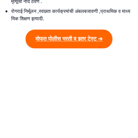
मृत्यूची नोंद ठेवणे .
रोगराई निर्मूलन ,स्वछता कार्यक्रमांची अंबलबजावणी ,प्राथमिक व माध्य
मिक शिक्षण इत्यादी.
मोफत पोलीस भरती व इतर टेस्ट ➔