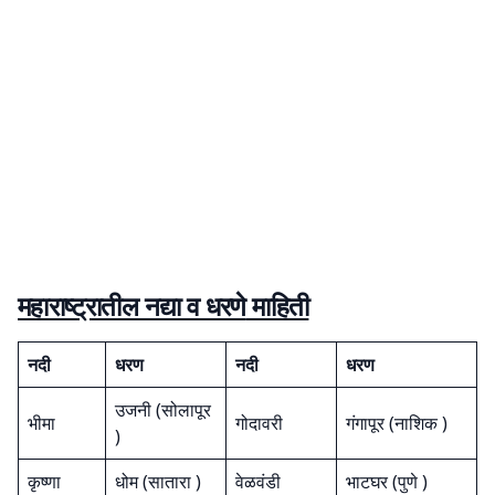
महाराष्ट्रातील नद्या व धरणे
माहिती
नदी
धरण
नदी
धरण
उजनी (सोलापूर
भीमा
गोदावरी
गंगापूर (नाशिक )
)
कृष्णा
धोम (सातारा )
वेळवंडी
भाटघर (पुणे )