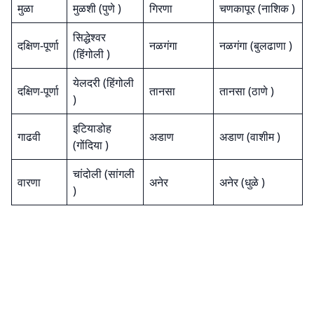
मुळा
मुळशी (पुणे )
गिरणा
चणकापूर (नाशिक )
सिद्धेश्वर
दक्षिण-पूर्णा
नळगंगा
नळगंगा (बुलढाणा )
(हिंगोली )
येलदरी (हिंगोली
दक्षिण-पूर्णा
तानसा
तानसा (ठाणे )
)
इटियाडोह
गाढवी
अडाण
अडाण (वाशीम )
(गोंदिया )
चांदोली (सांगली
वारणा
अनेर
अनेर (धुळे )
)