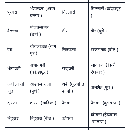
भंडारदरा (अहम
तिल्लारी (कोल्हापूर
प्रवरा
तिल्लारी
दनगर )
)
मोडकसागर
वैतरणा
नीरा
वीर (पुणे )
(ठाणे )
तोतलाडोह (नाग
पेंच
सिंदफणा
माजलगाव (बीड )
पूर )
राधानगरी
जायकवाडी (औ
भोगावती
गोदावरी
(कोल्हापूर )
रंगाबाद )
अंबी ,मोसी
खडकवासला
अंबी (मुठेची उ
पानशेत (पुणे )
,मुठा
(पुणे )
पनदी )
दारणा
दारणा (नाशिक )
पैनगंगा
पैनगंगा (बुलढाणा )
कोयना (हेळवाक
बिंदुसरा
बिंदुसरा (बीड )
कोयना
-सातारा )