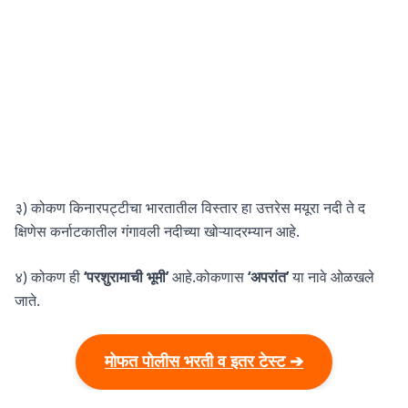
३) कोकण किनारपट्टीचा भारतातील विस्तार हा उत्तरेस मयूरा नदी ते द
क्षिणेस कर्नाटकातील गंगावली नदीच्या खोऱ्यादरम्यान आहे.
४) कोकण ही
‘परशुरामाची भूमी’
आहे.कोकणास
‘अपरांत’
या नावे ओळखले
जाते.
मोफत पोलीस भरती व इतर टेस्ट ➔