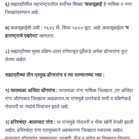
६)
सह्याद्रीतील महाराष्ट्रातील सर्वोच्च शिखर
‘कळसूबाई’
हे नाशिक व नगर
जिल्ह्यांदरम्यान आहे.
७)
कळसूबाईची उंची : १६४६ मी. किंवा ५४०० फूट. आहे .कळसूबाईला
‘म
हाराष्ट्राचे एव्हरेस्ट’
म्हणतात.
८)
सह्याद्रीच्या मुख्य दक्षिण-उत्तर रांगेपासून पूर्वेकडे अनेक डोंगररांगा फुट
लेल्या आहेत.
सह्याद्रीच्या तीन प्रमुख डोंगररांगा व त्या दरम्यानच्या नद्या :
१) सातमाळा अजिंठा डोंगरांगा :
सातमाळा रांगा नाशिक जिल्ह्यात ,तर अजिंठा
रांगा औरंगाबाद जिल्ह्यात आढळतात.या रांगामुळे उत्तरेकडे तापी व दक्षिणेकडे
गोदावरी या नद्यांचे विभाजन झाले आहे.
२) हरिश्चंद्र -बालाघाट रांगा :
या रांगांमुळे गोदावरी व भीमा खोरी वेगळी झाली
आहेत. हरिश्चंद्र रांगा प्रामुख्याने अहमदनगर जिल्ह्यात पसरल्या आहेत.
बालाघाट डोंगररांगा अहमदनगर, परभणी, बीड व नांदेड या जिल्ह्यात विस्तार