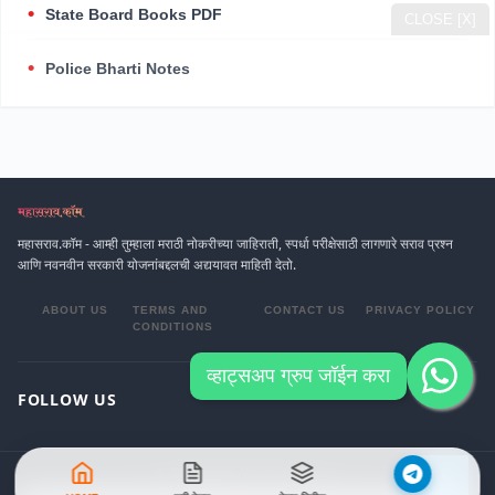
State Board Books PDF
CLOSE [X]
Police Bharti Notes
महासराव.कॉम - आम्ही तुम्हाला मराठी नोकरीच्या जाहिराती, स्पर्धा परीक्षेसाठी लागणारे सराव प्रश्न
आणि नवनवीन सरकारी योजनांबद्दलची अद्ययावत माहिती देतो.
ABOUT US
TERMS AND
CONTACT US
PRIVACY POLICY
CONDITIONS
व्हाट्सअप ग्रुप जॉईन करा
FOLLOW US
© 2026 महासराव. All rights reserved.