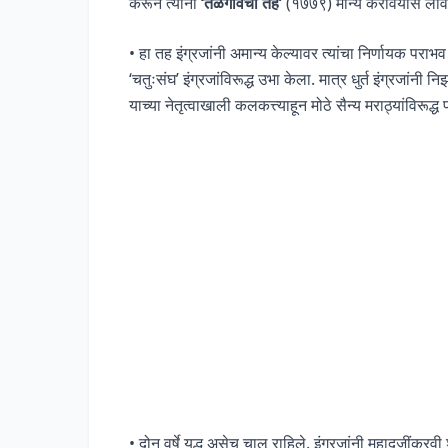
करून त्यांना
‘तळेगावचा तह’
(१७७९) मान्य करावयास लाव
• हा तह इंग्रजांनी अमान्य केल्यावर त्यांचा निर्णायक प
‘चतुःसंघ’ इंग्रजांविरूद्ध उभा केला. मात्र धुर्त इंग्रजांनी न
याच्या नेतृत्वाखाली कलकत्त्याहून मोठे सैन्य मराठ्यांविरूद्ध
• दोन वर्षे युद्ध असेच चालू राहिले. इंग्रजांनी महादजींकर