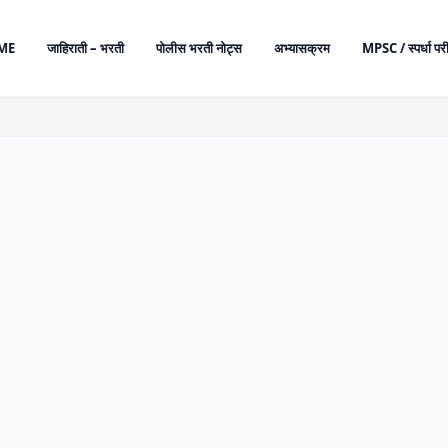
ME
जाहिराती – भरती
पोलीस भरती नोट्स
अभ्यासक्रम
MPSC / स्पर्धा परी