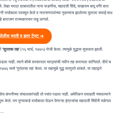
तेव्हा मराठा दरबारातील नाना फडणीस, महादजी शिंदे, सखाराम बापू वगैरे बारा
यांनी राघोबाला पदच्युत केले व नारायणरावांच्या नुकत्याच झालेल्या मुलाला सवाई माध
 हे बाराजण राज्यकारभार पाहू लागले.
पोलीस भरती व इतर टेस्ट ➔
शी
‘सुरतचा तह’
(१६ मार्च, १७७५) रोजी केला. त्यामुळे युद्धास सुरूवात झाली.
डला नाही. त्याने बॉम्बे सरकारला मराठ्यांची नवीन तह करायला सांगितले. दीर्घ च
६ मध्ये ‘पुरंदरचा तह’ केला. या तहामुळे युद्ध तात्पुरते थांबले. या तहाद्वारे
 तसेच कंपनीच्या संचालकांनाही तो पसंत पडला नाही. अमेरिकन वसाहती गमावल्याने
सुरू केले. पण पुण्याकडे राघोबाला घेऊन येणाऱ्या इंग्रजांचा महादजी शिंदेंनी तळेगाव