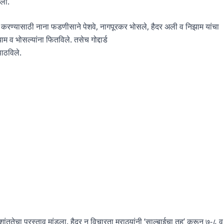
ला.
राभव करण्यासाठी नाना फडणीसाने पेशवे, नागपूरकर भोसले, हैदर अली व निझाम यांचा
िझाम व भोसल्यांना फितविले. तसेच गोद्दार्ड
 पाठविले.
वी शांततेचा प्रस्ताव मांडला. हैदर न विचारता मराठ्यांनी ‘साल्बाईचा तह’ करून ७-८ व