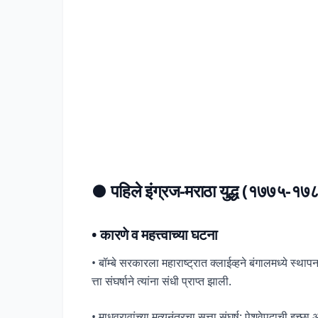
●
पहिले इंग्रज-मराठा युद्ध (१७७५-१७
•
कारणे व महत्त्वाच्या घटना
• बॉम्बे सरकारला महाराष्ट्रात क्लाईव्हने बंगालमध्ये स्था
त्ता संघर्षाने त्यांना संधी प्राप्त झाली.
• माधवरावांच्या मृत्यूनंतरचा सत्ता संघर्ष: पेशवेपदाची इच