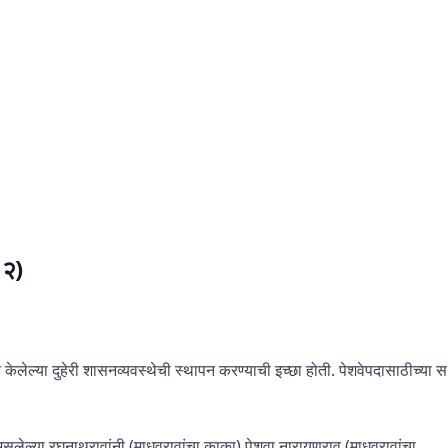
८२)
पन केलेल्या दुहेरी शासनव्यवस्थेची स्थापन करण्याची इच्छा होती. पेशवेपदासाठीच्या स
्छा असलेल्या रघुनाथरावांनी (माधवरावांचा काका) पेशवा नारायणराव (माधवरावांचा