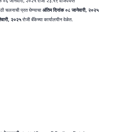
क ०६ जानेवारी, २०२५ रोजी २३.५९ वाजेपर्यप्त
ासाठी चलनाची प्रत घेण्याचा
अंतिम दिनांक ०८ जानेवारी, २०२५
ेवारी, २०२५
रोजी बँकेच्या कार्यालयीन वेळेत.