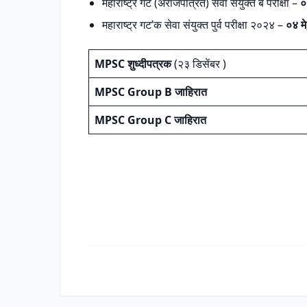
महाराष्ट्र गट (अराजपत्रित) सेवा संयुक्‍त ब परीक्षा –
०
महाराष्ट्र गट’क सेवा संयुक्‍त पुर्व परीक्षा २०२४ –
०४ म
MPSC शुध्दीपत्रक
(२३ डिसेंबर )
MPSC Group B जाहिरात
MPSC Group C जाहिरात