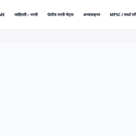
ME
जाहिराती – भरती
पोलीस भरती नोट्स
अभ्यासक्रम
MPSC / स्पर्धा परी