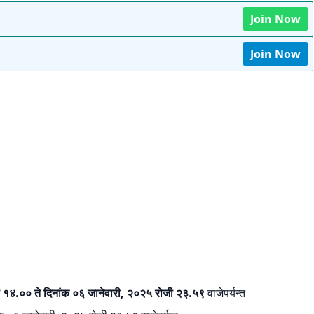
Join Now
Join Now
ी १४.०० ते दिनांक ०६ जानेवारी, २०२५ रोजी २३.५९
वाजेपर्यन्त