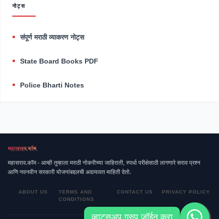
नोट्स
संपूर्ण मराठी व्याकरण नोट्स
State Board Books PDF
Police Bharti Notes
महासराव.कॉम - आम्ही तुम्हाला मराठी नोकरीच्या जाहिराती, स्पर्धा परीक्षेसाठी लागणारे सराव प्रश्न
आणि नवनवीन सरकारी योजनांबद्दलची अद्ययावत माहिती देतो.
ABOUT US
TERMS AND
CONTACT US
PRIVACY POLICY
CONDITIONS
व्हाट्सअप ग्रुप जॉईन करा