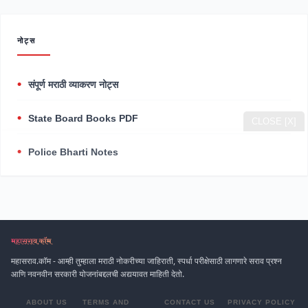
नोट्स
संपूर्ण मराठी व्याकरण नोट्स
State Board Books PDF
CLOSE [X]
Police Bharti Notes
महासराव.कॉम - आम्ही तुम्हाला मराठी नोकरीच्या जाहिराती, स्पर्धा परीक्षेसाठी लागणारे सराव प्रश्न
आणि नवनवीन सरकारी योजनांबद्दलची अद्ययावत माहिती देतो.
ABOUT US
TERMS AND
CONTACT US
PRIVACY POLICY