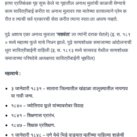
हत्या प्रतिबंधक गृह सुरू केले या गृहातील अनाथ मुलांची काळजी घेण्याचे
काम सावित्रीबाई करीत या अनाथ मुलावर त्या मातेच्या वात्सल्याने प्रेम क
रीत व त्याची सर्व प्रकारची सेवा करीत त्याना स्वतःला अपत्य नव्हते.
पुढे अशाच एका अनाथ मुलाला ‘
यशवंता
‘ ला त्यांनी दत्तक घेतले) (इ. स. १८९
० मध्ये महात्मा फुले याचे निधन झाले. पुढे सत्यशोधक समाजाच्या आंदोलनाची
धुरा सावित्रीबाईनी वाहिली (इ. स. १८९३ मध्ये सासवड येथील सत्यशोधक
समाजाच्या परिषदेचे अध्यक्षपद सावित्रीबाईनी भूषविल)
महत्वाचे :
३ जानेवारी १८३१ – सातारा जिल्यातील खंडाळा तालुक्यातील नायगाव
या गावी जन्म.
१८४० – ज्योतिराव फूले यांच्याबरोबर विवाह
१८४१ – शिक्षणास प्रारंभ.
१८४७ – शिक्षक प्रशिक्षण.
१ जानेवारी १८४८ – पुणे येथे भिडे वाड्यात मुलींच्या पाहिल्या शाळेची