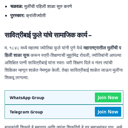
चळवळ:
मुलींची पहिली शाळा सुरु करणे
पुरस्कार:
क्रांतीज्योती
सावित्रीबाई फुले यांचे सामाजिक कार्य –
म. १८४८ मध्ये महात्मा ज्योतिबा फुले यांनी पुणे येथे
महाराष्ट्रातील मुलींची प
हिली शाळा सुरू
करून स्त्री-शिक्षणाची मुहूर्तमेढ रोवली, ज्योतिबांनी आपल्या
अशिक्षित पत्नी सावित्रीबाई यांना स्वतः घरी शिक्षण दिले व नंतर त्यांची
शिक्षिका म्हणून शाळेत नेमणूक केली. तेव्हा सावित्रीबाई शाळेत जाऊन मुलींना
शिकवू लागल्या.
Join Now
WhatsApp Group
Join Now
Telegram Group
बायकांनी शिकणे हे महापाप आणि त्यांना शिकविणे हे तर महाभयंकर पाप, असे