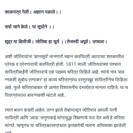
काळरात्र गेली। अज्ञान पळाले।।
सर्वा जागे केले। या सूर्याने ।।
शूद्र या क्षितीजी। जोतिबा हा सूर्य ।।तेजस्वी अपूर्व। उगवला।
अशी जोतिरावांना ‘ज्ञानसूर्य’ मानणारी महान कवयित्री अठराव्या शतकातील
प्रेरक व प्रेरणादायी कवयित्री होती. 1811 साली जोतिरावांच्या पश्चात
सावित्रीबाईंनी जोतिरावांचे एक पद्यमय चरित्र लिहिले आहे. त्याचे नाव ‘बाव
न्नकशी सुबोध रत्नाकर’ हा काव्य चरित्रग्रंथ दस्तुरखुद्द सावित्रीनेच लिहिला
आहे. फुले चरित्राबाबत तो अत्यंत विश्वसनीय दस्तऐवज मानला पाहिजे. या च
रित्रग्रंथाला बावन्नकशी म्हटले आहे.
त्यात बावन कडवी आहेत. लग्न झाले तेव्हापासून जोतिराव आपली पत्नी
सावित्री आणि ‘आऊ’ सगुणाबाई यांनासुद्धा शिक्षणाचे पाठ देत असे हे चरित्र
सांगते. म्हणूनच या चरित्रकाव्यग्रंथात कृतज्ञतेची भावना अभिव्यक्त झालेली