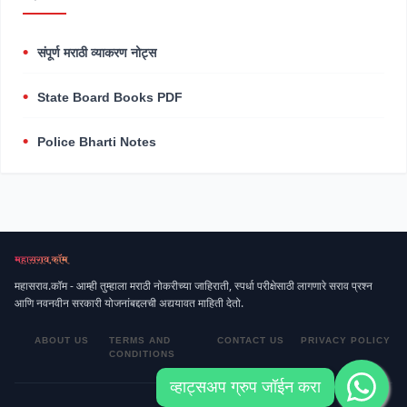
संपूर्ण मराठी व्याकरण नोट्स
State Board Books PDF
Police Bharti Notes
महासराव.कॉम - आम्ही तुम्हाला मराठी नोकरीच्या जाहिराती, स्पर्धा परीक्षेसाठी लागणारे सराव प्रश्न
आणि नवनवीन सरकारी योजनांबद्दलची अद्ययावत माहिती देतो.
ABOUT US
TERMS AND
CONTACT US
PRIVACY POLICY
CONDITIONS
व्हाट्सअप ग्रुप जॉईन करा