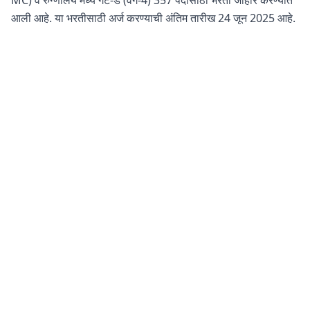
MC) व रुग्णालय मध्ये गट-ड (वर्ग-4) 357 पदासाठी भरती जाहीर करण्यात
आली आहे. या भरतीसाठी अर्ज करण्याची अंतिम तारीख 24 जून 2025 आहे.