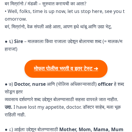
बर मित्रांनो / मंडळी – सुरुवात करायची का आता?
• Well, folks, time is up now, let us stop here, see you t
omorrow.
बरं, मित्रांनो, वेळ संपली आहे आता, आपण इथे थांबू आणि उद्या भेटू.
● ६)
Sire
– मालकाला किंवा राजाला उद्देशून बोलायचा शब्द (= मालक/म
हाराज!)
मोफत पोलीस भरती व इतर टेस्ट ➔
● ७)
Doctor, nurse
आणि (पोलिस अधिकाऱ्यासाठी)
officer
हे शब्द
सोडून इतर
व्यवसाय दर्शवणारे शब्द उद्देशून बोलण्यासाठी सहसा वापरले जात नाहीत.
उदा.
I have lost my appetite, doctor. डॉक्टर साहेब, मला भूक
राहिली नाही.
● ८) आईला उद्देशून बोलण्यासाठी
Mother, Mom, Mama, Mum