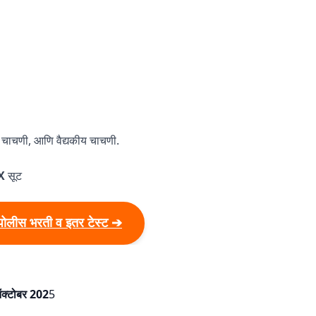
क चाचणी, आणि वैद्यकीय चाचणी.
EX
सूट
पोलीस भरती व इतर टेस्ट ➔
क्टोबर 202
5