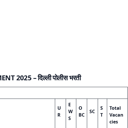
MENT 202
5 – दिल्ली पोलीस भरती
E
U
O
S
Total
W
SC
R
BC
T
Vacan
S
cies