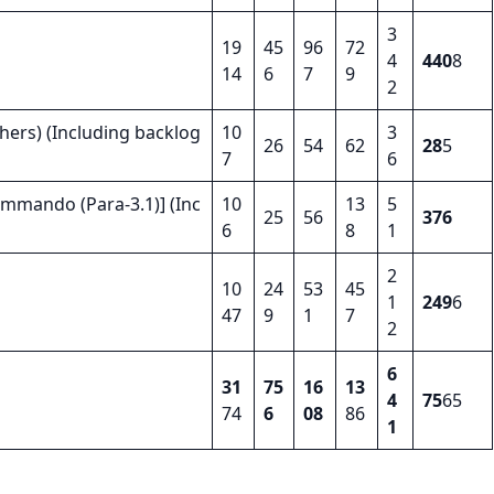
3
19
45
96
72
4
440
8
14
6
7
9
2
hers) (Including backlog
10
3
26
54
62
28
5
7
6
ommando (Para-3.1)] (Inc
10
13
5
25
56
376
6
8
1
2
10
24
53
45
1
249
6
47
9
1
7
2
6
31
75
16
13
4
75
65
74
6
08
86
1