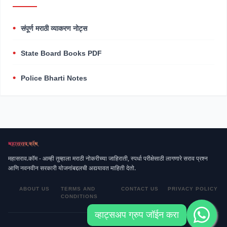
संपूर्ण मराठी व्याकरण नोट्स
State Board Books PDF
Police Bharti Notes
महासराव.कॉम - आम्ही तुम्हाला मराठी नोकरीच्या जाहिराती, स्पर्धा परीक्षेसाठी लागणारे सराव प्रश्न
आणि नवनवीन सरकारी योजनांबद्दलची अद्ययावत माहिती देतो.
ABOUT US
TERMS AND
CONTACT US
PRIVACY POLICY
CONDITIONS
व्हाट्सअप ग्रुप जॉईन करा