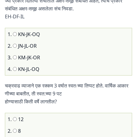
ज्या प्रकारे दिलेल्या संचातील अक्षर-समूह संबंधित आहेत, त्याच प्रकारे
संबंधित अक्षर-समूह असलेला संच निवडा.
EH-DF-IL
1.
KN-JK-OQ
2.
JN-JL-OR
3.
KM-JK-OR
4.
KN-JL-OQ
चक्रवाढ व्याजाने एक रक्‍कम 3 वर्षात स्वतःच्या तिप्पट होते. वार्षिक आकार
णीच्या बाबतीत, ती स्वत:च्या 9 पट
होण्यासाठी किती वर्षे लागतील?
1.
12
2.
8