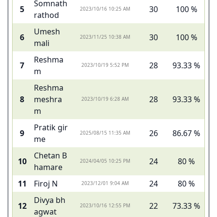
Somnath
5
30
100 %
2023/10/16 10:25 AM
rathod
Umesh
6
30
100 %
2023/11/25 10:38 AM
mali
Reshma
7
28
93.33 %
2023/10/19 5:52 PM
m
Reshma
8
meshra
28
93.33 %
2023/10/19 6:28 AM
m
Pratik gir
9
26
86.67 %
2025/08/15 11:35 AM
me
Chetan B
10
24
80 %
2024/04/05 10:25 PM
hamare
11
Firoj N
24
80 %
2023/12/01 9:04 AM
Divya bh
12
22
73.33 %
2023/10/16 12:55 PM
agwat