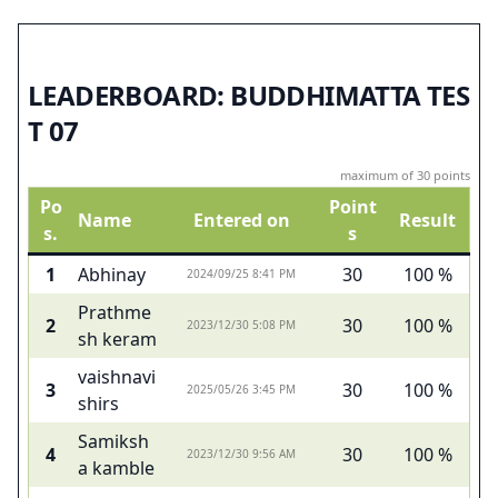
LEADERBOARD: BUDDHIMATTA TES
T 07
maximum of 30 points
Po
Point
Name
Entered on
Result
s.
s
1
Abhinay
30
100 %
2024/09/25 8:41 PM
Prathme
2
30
100 %
2023/12/30 5:08 PM
sh keram
vaishnavi
3
30
100 %
2025/05/26 3:45 PM
shirs
Samiksh
4
30
100 %
2023/12/30 9:56 AM
a kamble