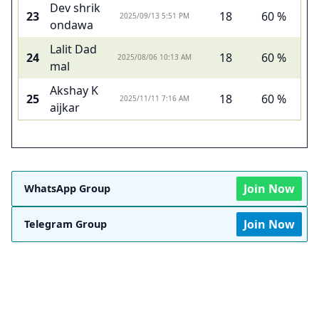
Dev shrik
23
18
60 %
2025/09/13 5:51 PM
ondawa
Lalit Dad
24
18
60 %
2025/08/06 10:13 AM
mal
Akshay K
25
18
60 %
2025/11/11 7:16 AM
aijkar
Join Now
WhatsApp Group
Join Now
Telegram Group