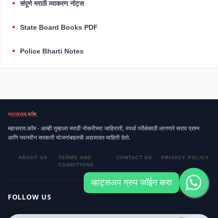
संपूर्ण मराठी व्याकरण नोट्स
State Board Books PDF
Police Bharti Notes
महासराव.कॉम - आम्ही तुम्हाला मराठी नोकरीच्या जाहिराती, स्पर्धा परीक्षेसाठी लागणारे सराव प्रश्न
आणि नवनवीन सरकारी योजनांबद्दलची अद्ययावत माहिती देतो.
ABOUT US
TERMS AND
CONTACT US
PRIVACY POLICY
CONDITIONS
व्हाट्सअप ग्रुप जॉईन करा
FOLLOW US