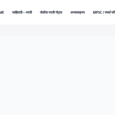
ME
जाहिराती – भरती
पोलीस भरती नोट्स
अभ्यासक्रम
MPSC / स्पर्धा परी