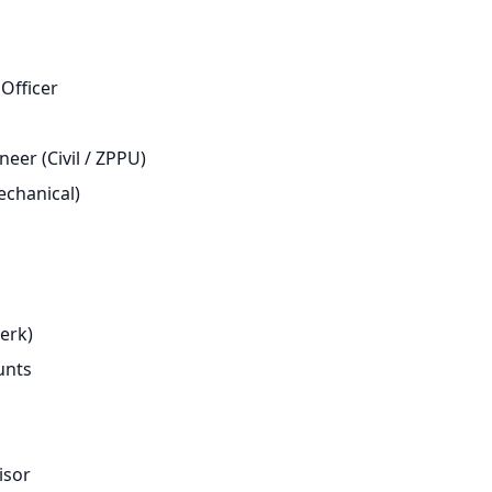
 Officer
ngineer (Civil / ZPPU)
Mechanical)
lerk)
ounts
isor