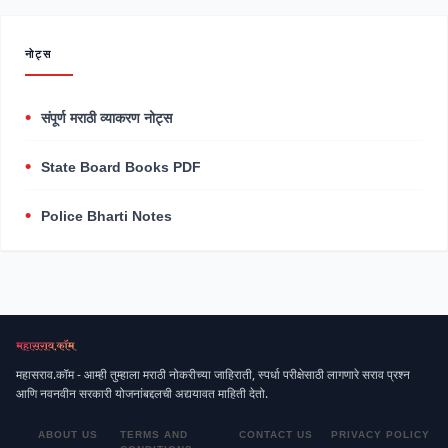
नोट्स
संपूर्ण मराठी व्याकरण नोट्स
State Board Books PDF
Police Bharti Notes
महासराव.कॉम - आम्ही तुम्हाला मराठी नोकरीच्या जाहिराती, स्पर्धा परीक्षेसाठी लागणारे सराव प्रश्न
आणि नवनवीन सरकारी योजनांबद्दलची अद्ययावत माहिती देतो.
ABOUT US
TERMS AND
CONTACT US
PRIVACY POLICY