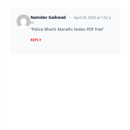
Namdev Gaikwad
•
April 29, 2026 at 1:52 p
m
“Police Bharti Marathi Notes PDF free”
REPLY