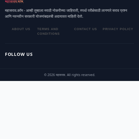
महासराव.कॉम - आम्ही तुम्हाला मराठी नोकरीच्या जाहिराती, स्पर्धा परीक्षेसाठी लागणारे सराव प्रश्न
आणि नवनवीन सरकारी योजनांबद्दलची अद्ययावत माहिती देतो.
ABOUT US
TERMS AND
CONTACT US
PRIVACY POLICY
CONDITIONS
FOLLOW US
© 2026 महासराव. All rights reserved.