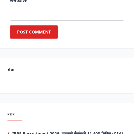
Website
शोधा
नवीन
IBPS Recruitment 2026: सरकारी बँकांमध्ये 11,403 लिपिक (CSA)