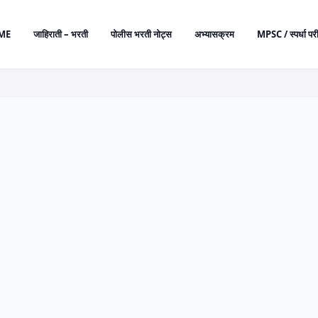
ME
जाहिराती – भरती
पोलीस भरती नोट्स
अभ्यासक्रम
MPSC / स्पर्धा परी