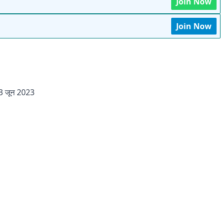
Join Now
Join Now
 जून 2023