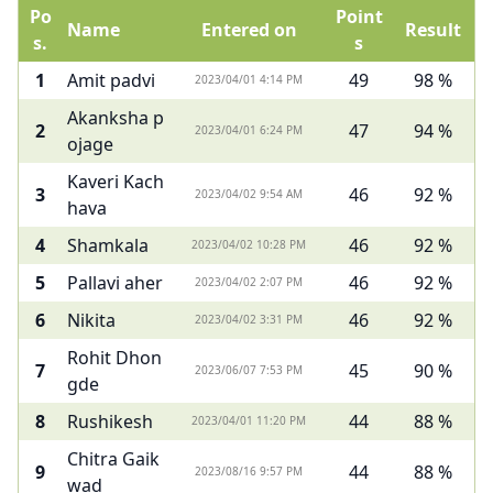
Po
Point
Name
Entered on
Result
s.
s
1
Amit padvi
49
98 %
2023/04/01 4:14 PM
Akanksha p
2
47
94 %
2023/04/01 6:24 PM
ojage
Kaveri Kach
3
46
92 %
2023/04/02 9:54 AM
hava
4
Shamkala
46
92 %
2023/04/02 10:28 PM
5
Pallavi aher
46
92 %
2023/04/02 2:07 PM
6
Nikita
46
92 %
2023/04/02 3:31 PM
Rohit Dhon
7
45
90 %
2023/06/07 7:53 PM
gde
8
Rushikesh
44
88 %
2023/04/01 11:20 PM
Chitra Gaik
9
44
88 %
2023/08/16 9:57 PM
wad