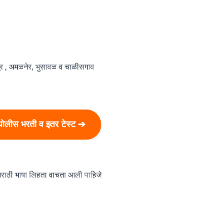
पूर , अमळनेर, भुसावळ व चाळीसगाव
पोलीस भरती व इतर टेस्ट ➔
राठी भाषा लिहता वाचता आली पाहिजे