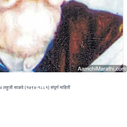
ुजी साळवे (१७९४-१८८१) संपूर्ण माहिती