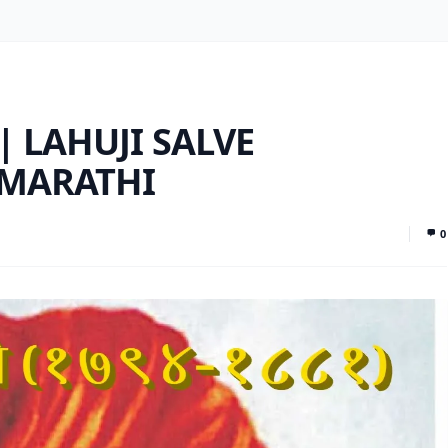
हिती | LAHUJI SALVE
 MARATHI
0