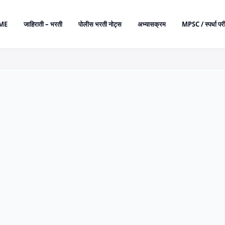
ME
जाहिराती – भरती
पोलीस भरती नोट्स
अभ्यासक्रम
MPSC / स्पर्धा परी