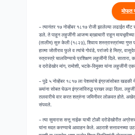
मोफत 
– त्यानंतर १७ नोव्हेंबर १८१७ रोजी झालेल्या लढाईत मौंट स्ट
डले. ते पाहून लहुजींनी आजन्म ब्रह्मचारी राहून मायभूमीच्या 
(तालीम) सुरु केली (१८२३), शिवाय शस्त्रास्त्रांच्या गुप
हात्मा जोतीराव फुले व त्यांचे गोवंडे, परांजपे हे मित्र, व
स्त्रास्त्रे चालविण्याचे प्रशिक्षण लहुजींनी दिले. सातारा
व दरोडेखोर मांग, रामोशी, भटके-विमुक्त यांना लहुजींनी एकत
– पुढे ५ नोव्हेंबर १८१७ ला पेशव्यांचे इंग्रजांसोबत खडकी 
ळ्यांना सोबत घेऊन इंग्रजांविरुद्ध प्रखर लढा दिला. लहुजी
तलवारीचे वार करत शत्रुंना जमिनीवर लोळवत होते. अखेर य
संपवले.
– त्या सुमारास सत्तू नाईक याची टोळी दरोडेखोरीत अग्रेस
यांना मदत करण्याचे आवाहन केले. अठराशे सत्तावनच्या उठा