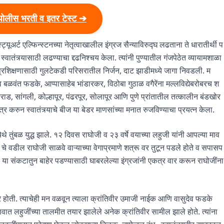
पोलीस भरती व इतर टेस्ट ➔
्यूअर्ट एल्फिन्स्टनच्या नेतृत्वाखालील इंग्रज सैन्याविरुद्घ लढताना ते धारातीर्थी प
स्वातंत्र्यासाठी लढण्याचा द्दढनिश्चय केला. त्यांनी पुण्यातील गंजपेठेत व्यायामशाळा
्त प्रशिक्षणासाठी गुलटेकडी परिसरातील निर्जन, दाट झाडीमध्ये जागा निवडली. म
ासुदेव बळवंत फडके, आप्पासाहेब भांडारकर, विठोबा गुठाळ वगैरेंना मल्लविद्येबरोबरच श
, कराड, सांगली, कोल्हापूर, पंढरपूर, सोलापूर आणि पुणे प्रांतातील तत्कालीन बंडखोर
्र करुन स्वातंत्र्याचे बीज या बेडर माणसांच्या मनात रुजविण्याचा प्रयत्न केला.
येथे तुंबळ युद्ध झाले. १२ दिवस राघोजी व २३ वर्षे वयाच्या लहुजी यांनी आपल्या माव
ं चे वडील राघोजी साळवे वाऱ्याच्या वेगाप्रमाणे शत्रू वर तुटून पडले होते व सपासप
ा संकटातुन बाहेर पडण्यासाठी घाबरलेल्या इंग्रजांनी एकत्र वार करून राघोजींना
र होती. त्याचेही मन वळवून त्याला क्रांतिवीर उमाजी नाईक आणि वासुदेव फडके
वात लहुजींच्या तालमीत तयार झालेले अनेक क्रांतिवीर सामील झाले होते. त्यांना