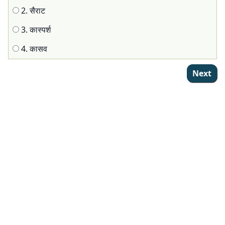
89
90
91
92
93
94
95
96
97
98
99
2. सैराट
100
101
102
103
104
105
106
107
108
109
110
3. कास्पर्श
111
4. कासव