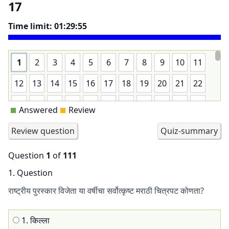
17
Time limit:
01:29:55
1
2
3
4
5
6
7
8
9
10
11
12
13
14
15
16
17
18
19
20
21
22
23
24
25
26
27
28
29
30
31
32
33
Answered
Review
34
35
36
37
38
39
40
41
42
43
44
45
46
47
48
49
50
51
52
53
54
55
Question
1
of
111
56
57
58
59
60
61
62
63
64
65
66
1
. Question
67
68
69
70
71
72
73
74
75
76
77
राष्ट्रीय पुरस्कार विजेता या वर्षीचा सर्वोत्कृष्ट मराठी चित्रपट कोणता?
78
79
80
81
82
83
84
85
86
87
88
1. किल्ला