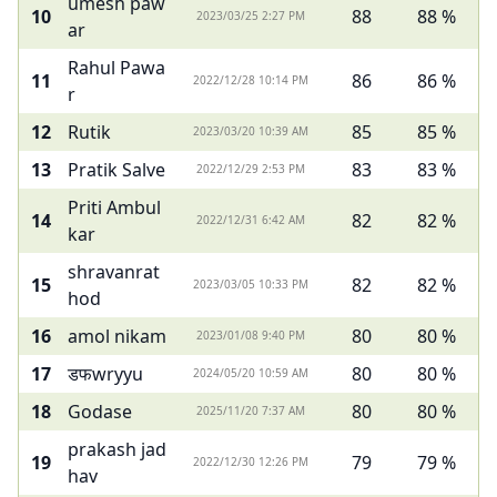
umesh paw
10
88
88 %
2023/03/25 2:27 PM
ar
Rahul Pawa
11
86
86 %
2022/12/28 10:14 PM
r
12
Rutik
85
85 %
2023/03/20 10:39 AM
13
Pratik Salve
83
83 %
2022/12/29 2:53 PM
Priti Ambul
14
82
82 %
2022/12/31 6:42 AM
kar
shravanrat
15
82
82 %
2023/03/05 10:33 PM
hod
16
amol nikam
80
80 %
2023/01/08 9:40 PM
17
डफwryyu
80
80 %
2024/05/20 10:59 AM
18
Godase
80
80 %
2025/11/20 7:37 AM
prakash jad
19
79
79 %
2022/12/30 12:26 PM
hav