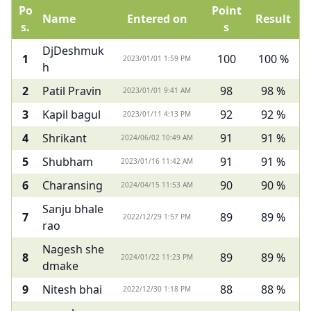
Po
Point
Name
Entered on
Result
s.
s
DjDeshmuk
1
100
100 %
2023/01/01 1:59 PM
h
2
Patil Pravin
98
98 %
2023/01/01 9:41 AM
3
Kapil bagul
92
92 %
2023/01/11 4:13 PM
4
Shrikant
91
91 %
2024/06/02 10:49 AM
5
Shubham
91
91 %
2023/01/16 11:42 AM
6
Charansing
90
90 %
2024/04/15 11:53 AM
Sanju bhale
7
89
89 %
2022/12/29 1:57 PM
rao
Nagesh she
8
89
89 %
2024/01/22 11:23 PM
dmake
9
Nitesh bhai
88
88 %
2022/12/30 1:18 PM