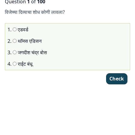
Question
1
of
100
56
57
58
59
60
61
62
63
64
65
66
विजेच्या दिव्याचा शोध कोणी लावला?
67
68
69
70
71
72
73
74
75
76
77
1.
एडवर्ड
78
79
80
81
82
83
84
85
86
87
88
2.
थॉमस एडिसन
89
90
91
92
93
94
95
96
97
98
99
3.
जगदीश चंद्र बोस
100
4.
राईट बंधू