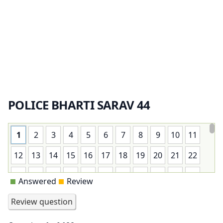
POLICE BHARTI SARAV 44
1
2
3
4
5
6
7
8
9
10
11
12
13
14
15
16
17
18
19
20
21
22
23
24
25
26
27
28
29
30
31
32
33
Answered
Review
34
35
36
37
38
39
40
41
42
43
44
45
46
47
48
49
50
51
52
53
54
55