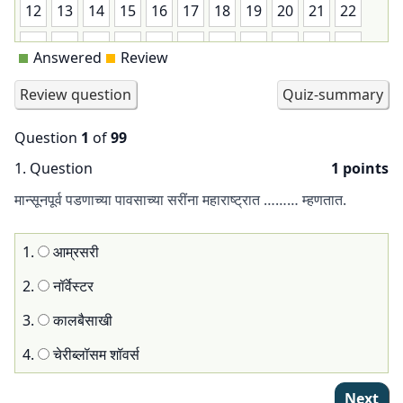
12
13
14
15
16
17
18
19
20
21
22
23
24
25
26
27
28
29
30
31
32
33
Answered
Review
34
35
36
37
38
39
40
41
42
43
44
45
46
47
48
49
50
51
52
53
54
55
Question
1
of
99
56
57
58
59
60
61
62
63
64
65
66
1
. Question
1 points
67
68
69
70
71
72
73
74
75
76
77
मान्सूनपूर्व पडणाच्या पावसाच्या सरींना महाराष्ट्रात ……… म्हणतात.
78
79
80
81
82
83
84
85
86
87
88
1.
आम्रसरी
89
90
91
92
93
94
95
96
97
98
99
2.
नॉर्वेस्टर
3.
कालबैसाखी
4.
चेरीब्लॉसम शॉवर्स