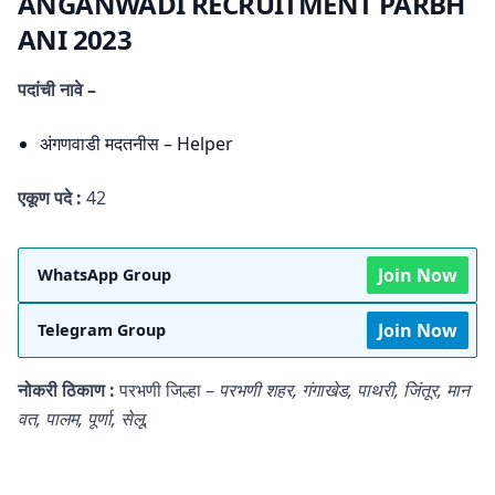
ANGANWADI RECRUITMENT PARBH
ANI 2023
पदांची नावे –
अंगणवाडी मदतनीस – Helper
एकूण पदे :
42
Join Now
WhatsApp Group
Join Now
Telegram Group
नोकरी ठिकाण :
परभणी जिल्हा –
परभणी शहर, गंगाखेड, पाथरी, जिंतूर, मान
वत, पालम, पूर्णा, सेलू.