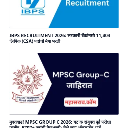
IBPS RECRUITMENT 2026: सरकारी बँकांमध्ये 11,403
लिपिक (CSA) पदांची मेगा भरती
मुदतवाढ! MPSC GROUP C 2026: गट क संयुक्त पूर्व परीक्षा
जाहीर, 5707+ पदांची मेगाभरती; येथे करा ऑनलाईन अर्ज