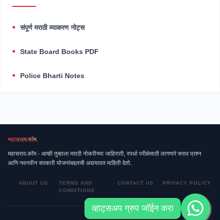
संपूर्ण मराठी व्याकरण नोट्स
State Board Books PDF
Police Bharti Notes
महासराव.कॉम - आम्ही तुम्हाला मराठी नोकरीच्या जाहिराती, स्पर्धा परीक्षेसाठी लागणारे सराव प्रश्न
आणि नवनवीन सरकारी योजनांबद्दलची अद्ययावत माहिती देतो.
ABOUT US
TERMS AND
CONTACT US
PRIVACY POLICY
CONDITIONS
व्हाट्सअप ग्रुप जॉईन करा