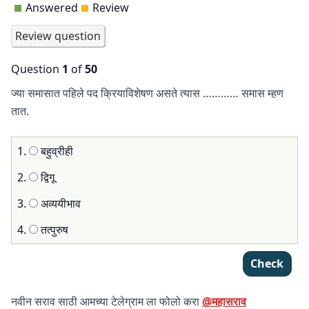
Answered
Review
34
35
36
37
38
39
40
41
42
43
44
45
46
47
48
49
50
Question
1
of
50
ज्या समासात पहिले पद क्रियाविशेषण असते त्यास ………… समास म्हण
तात.
1.
बहुव्रीही
2.
द्विगू
3.
अव्ययीभाव
4.
तत्पुरुष
नवीन सराव साठी आमच्या टेलेग्राम ला फोलो करा
@महासराव