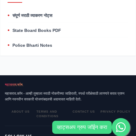
संपूर्ण मराठी व्याकरण नोट्स
State Board Books PDF
Police Bharti Notes
महासराव.कॉम - आम्ही तुम्हाला मराठी नोकरीच्या जाहिराती, स्पर्धा परीक्षेसाठी लागणारे सराव प्रश्न
आणि नवनवीन सरकारी योजनांबद्दलची अद्ययावत माहिती देतो.
ABOUT US
TERMS AND
CONTACT US
PRIVACY POLICY
CONDITIONS
व्हाट्सअप ग्रुप जॉईन करा