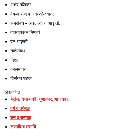
अक्षर मलिका
वेगळा शब्द व अंक ओळखणे,
समसंबंध – अंक, अक्षर, आकृती,
वाक्यावरून निष्कर्ष
वेन आकृती.
नातेसंबंध
दिशा
कालमापन
विसंगत घटक
अंकगणित
बेरीज, वजाबाकी, गुणाकार, भागाकार
,
वर्ग व वर्गमूळ
घन व घनमूळ
लसावि व मसावि