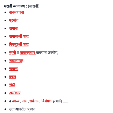
मराठी व्याकरण :
(बारावी)
वाक्‍यरचना
प्रयोग
समास
समानार्थी शब्‍द
विरुद्धार्थी शब्‍द
म्‍हणी
व
वाकप्रचार
वाक्‍यात उपयोग,
शब्दसंग्रह
समास
वचन
संधी
अलंकार
व
काळ
,
नाम
,
सर्वनाम
,
विशेषण
इत्यादि …..
उताऱ्यावरील प्रश्न