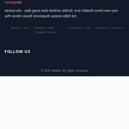
महासराव.कॉम - आम्ही तुम्हाला मराठी नोकरीच्या जाहिराती, स्पर्धा परीक्षेसाठी लागणारे सराव प्रश्न
आणि नवनवीन सरकारी योजनांबद्दलची अद्ययावत माहिती देतो.
ABOUT US
TERMS AND
CONTACT US
PRIVACY POLICY
CONDITIONS
FOLLOW US
© 2026 महासराव. All rights reserved.