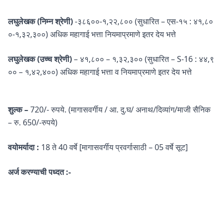
लघुलेखक (निम्न श्रेणी)
-३८६००-१,२२,८०० (सुधारित – एस-१५ : ४१,८०
०-१,३२,३००) अधिक महागाई भत्ता नियमाप्रमाणे इतर देय भत्ते
लघुलेखक (उच्च श्रेणी)
– ४१,८०० – १,३२,३०० (सुधारित – S-16 : ४४,९
०० – १,४२,४००) अधिक महागाई भत्ता व नियमाप्रमाणे इतर देय भत्ते
शुल्क –
720/- रुपये. (मागासवर्गीय / आ. दु.घ/ अनाथ/दिव्यांग/माजी सैनिक
– रु. 650/-रुपये)
वयोमर्यादा :
18 ते 40 वर्षे [मागासवर्गीय प्रवर्गासाठी – 05 वर्षे सूट]
अर्ज करण्याची पध्दत :-