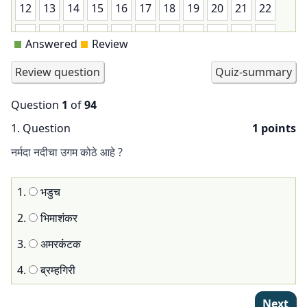
12
13
14
15
16
17
18
19
20
21
22
23
24
25
26
27
28
29
30
31
32
33
Answered
Review
34
35
36
37
38
39
40
41
42
43
44
45
46
47
48
49
50
51
52
53
54
55
Question
1
of
94
56
57
58
59
60
61
62
63
64
65
66
1
. Question
1 points
67
68
69
70
71
72
73
74
75
76
77
नर्मदा नदीचा उगम कोठे आहे ?
78
79
80
81
82
83
84
85
86
87
88
1.
भडुच
89
90
91
92
93
94
2.
भिमाशंकर
3.
अमरकंटक
4.
ब्रम्हगिरी