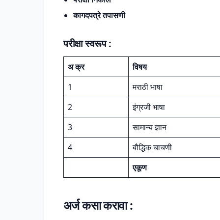
कागदपत्रे तपासणी
परीक्षा स्वरूप :
अ क्र
विषय
1
मराठी भाषा
2
इंग्रजी भाषा
3
सामान्य ज्ञान
4
बौद्धिक चाचणी
एकूण
अर्ज कसा करावा :