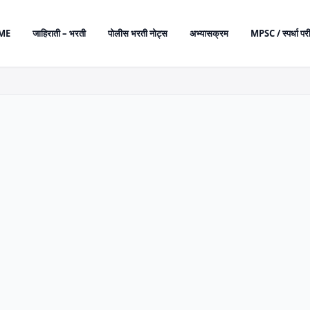
ME
जाहिराती – भरती
पोलीस भरती नोट्स
अभ्यासक्रम
MPSC / स्पर्धा परी