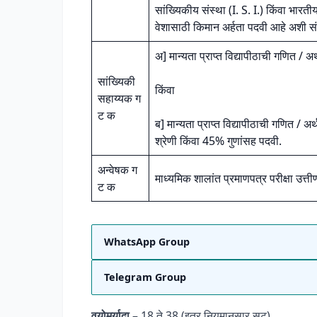
सांख्यिकीय संस्था (I. S. I.) किंवा भारत
वेशासाठी किमान अर्हता पदवी आहे अशी संख
अ] मान्यता प्राप्त विद्यापीठाची गणित / अर
सांख्यिकी
किंवा
सहाय्यक ग
ट क
ब] मान्यता प्राप्त विद्यापीठाची गणित / अर
श्रेणी किंवा 45% गुणांसह पदवी.
अन्वेषक ग
माध्यमिक शालांत प्रमाणपत्र परीक्षा उत्त
ट क
WhatsApp Group
Telegram Group
वयोमर्यादा
– 18 ते 38 (इतर नियमानुसार सूट)