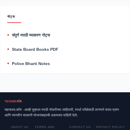
नोट्स
संपूर्ण मराठी व्याकरण नोट्स
State Board Books PDF
Police Bharti Notes
महासराव.कॉम - आम्ही तुम्हाला मराठी नोकरीच्या जाहिराती, स्पर्धा परीक्षेसाठी लागणारे सराव प्रश्न
आणि नवनवीन सरकारी योजनांबद्दलची अद्ययावत माहिती देतो.
ABOUT US
TERMS AND
CONTACT US
PRIVACY POLICY