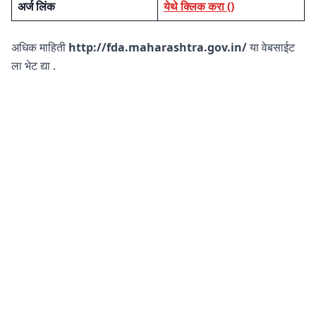
अर्ज लिंक
येथे क्लिक करा
()
अधिक माहिती
http://fda.maharashtra.gov.in/
या वेबसाईट
ला भेट द्या .