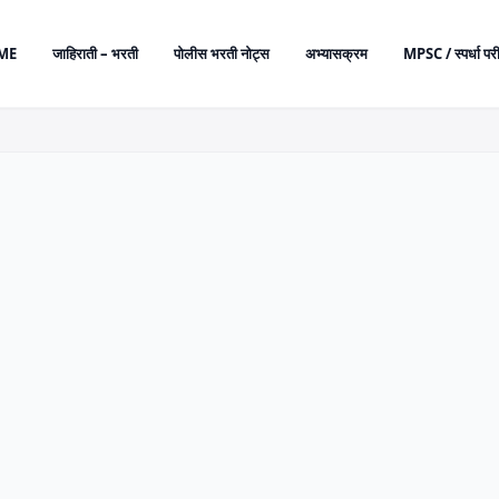
ME
जाहिराती – भरती
पोलीस भरती नोट्स
अभ्यासक्रम
MPSC / स्पर्धा परी