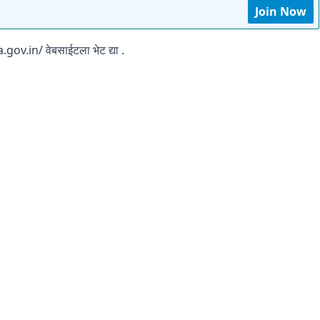
Join Now
.in/ वेबसाईटला भेट द्या .