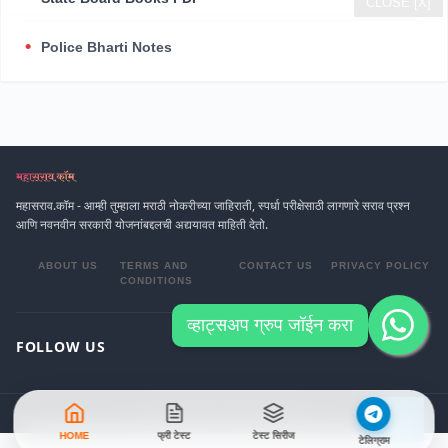
CLOSE [X]
Police Bharti Notes
महासराव.कॉम - आम्ही तुम्हाला मराठी नोकरीच्या जाहिराती, स्पर्धा परीक्षेसाठी लागणारे सराव प्रश्न
आणि नवनवीन सरकारी योजनांबद्दलची अद्ययावत माहिती देतो.
ABOUT US
TERMS AND
CONTACT US
PRIVACY POLICY
CONDITIONS
व्हाट्सअप ग्रुप जॉईन करा
FOLLOW US
© 2026 महासराव. All rights reserved.
HOME
फ्री टेस्ट
टेस्ट सिरीज
टेलिग्राम