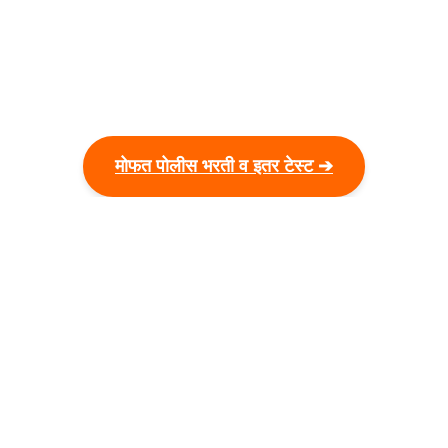
मोफत पोलीस भरती व इतर टेस्ट ➔