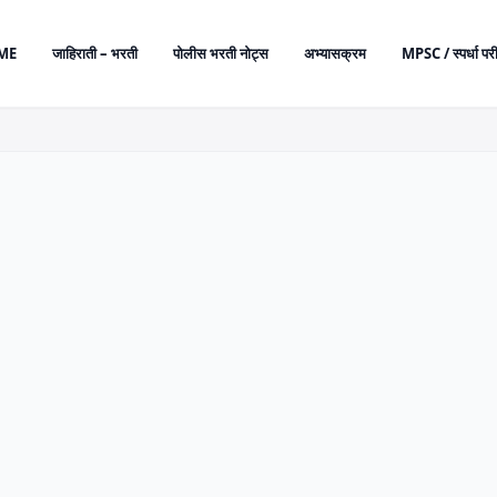
ME
जाहिराती – भरती
पोलीस भरती नोट्स
अभ्यासक्रम
MPSC / स्पर्धा परी