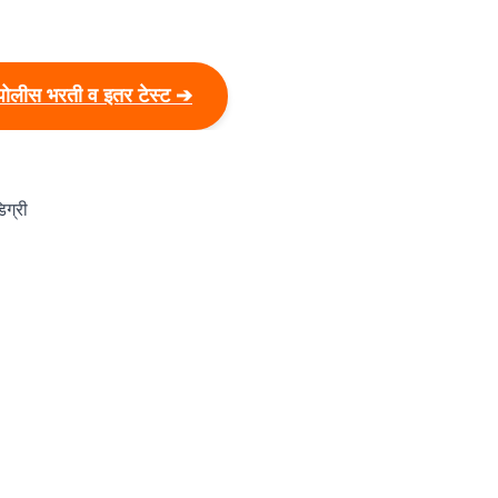
पोलीस भरती व इतर टेस्ट ➔
िग्री