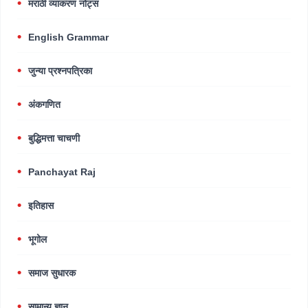
मराठी व्याकरण नोट्स
English Grammar
जुन्या प्रश्नपत्रिका
अंकगणित
बुद्धिमत्ता चाचणी
Panchayat Raj
इतिहास
भूगोल
समाज सुधारक
सामान्य ज्ञान